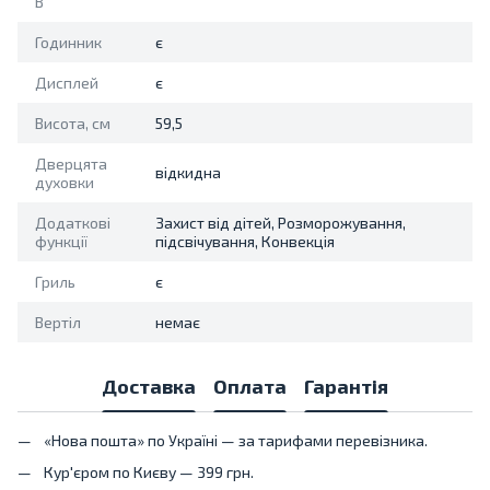
В
Годинник
є
Дисплей
є
Висота, см
59,5
Дверцята
відкидна
духовки
Додаткові
Захист від дітей, Розморожування,
функції
підсвічування, Конвекція
Гриль
є
Вертіл
немає
Доставка
Оплата
Гарантія
«Нова пошта» по Україні — за тарифами перевізника.
Кур'єром по Києву — 399 грн.