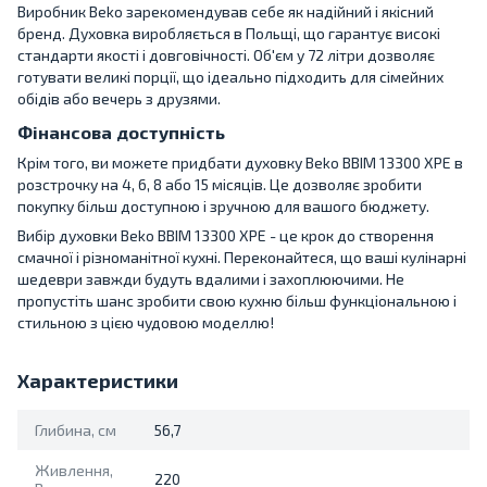
Виробник Beko зарекомендував себе як надійний і якісний
бренд. Духовка виробляється в Польщі, що гарантує високі
стандарти якості і довговічності. Об'єм у 72 літри дозволяє
готувати великі порції, що ідеально підходить для сімейних
обідів або вечерь з друзями.
Фінансова доступність
Крім того, ви можете придбати духовку Beko BBIM 13300 XPE в
розстрочку на 4, 6, 8 або 15 місяців. Це дозволяє зробити
покупку більш доступною і зручною для вашого бюджету.
Вибір духовки Beko BBIM 13300 XPE - це крок до створення
смачної і різноманітної кухні. Переконайтеся, що ваші кулінарні
шедеври завжди будуть вдалими і захоплюючими. Не
пропустіть шанс зробити свою кухню більш функціональною і
стильною з цією чудовою моделлю!
Характеристики
Глибина, см
56,7
Живлення,
220