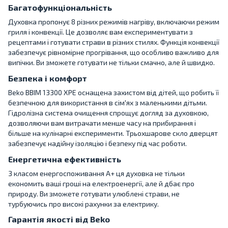
Багатофункціональність
Духовка пропонує 8 різних режимів нагріву, включаючи режим
гриля і конвекції. Це дозволяє вам експериментувати з
рецептами і готувати страви в різних стилях. Функція конвекції
забезпечує рівномірне прогрівання, що особливо важливо для
випічки. Ви зможете готувати не тільки смачно, але й швидко.
Безпека і комфорт
Beko BBIM 13300 XPE оснащена захистом від дітей, що робить її
безпечною для використання в сім'ях з маленькими дітьми.
Гідролізна система очищення спрощує догляд за духовкою,
дозволяючи вам витрачати менше часу на прибирання і
більше на кулінарні експерименти. Трьохшарове скло дверцят
забезпечує надійну ізоляцію і безпеку під час роботи.
Енергетична ефективність
З класом енергоспоживання A+ ця духовка не тільки
економить ваші гроші на електроенергії, але й дбає про
природу. Ви зможете готувати улюблені страви, не
турбуючись про високі рахунки за електрику.
Гарантія якості від Beko