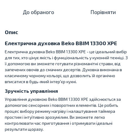
До обраного
Порівняти
Опис
Електрична духовка Beko BBIM 13300 XPE
Електрична духовка Beko BBIM 13300 XPE - це ідеальний вибір
для тих, хто цінує якість і функціональність у кухонній техніці. З
її допомогою ви зможете готувати різноманітні страви, від
запечених овочів до смачних десертів. Духовка виконана в
класичному чорному кольорі, що дозволить їй органічно
вписатися в будь-який інтер'єр кухні.
Зручність управління
Управління духовкою Beko BBIM 13300 XPE здійснюється за
допомогою сенсорних і поворотних елементів. Це робить
процес вибору режиму нагріву і налаштування таймера
простим і інтуїтивно зрозумілим. Ви зможете легко
контролювати час приготування і отримувати ідеальні
результати щоразу.