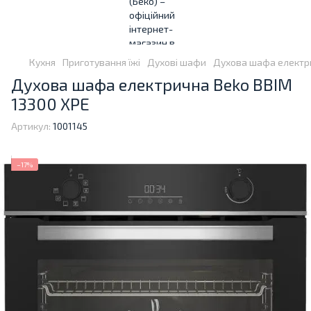
Кухня
Приготування їжі
Духові шафи
Духова шафа електри
Духова шафа електрична Beko BBIM
13300 XPE
Артикул:
1001145
−17%