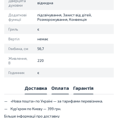
Дверцята
відкидна
духовки
Додаткові
підсвічування, Захист від дітей,
функції
Розморожування, Конвекція
Гриль
є
Вертіл
немає
Глибина, см
56,7
Живлення,
220
В
Годинник
є
Доставка
Оплата
Гарантія
«Нова пошта» по Україні — за тарифами перевізника.
Кур'єром по Києву — 399 грн.
Більше інформації про доставку