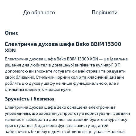
До обраного
Порівняти
Опис
Електрична духова шафа Beko BBIM 13300
XDN
Електрична духова шафа Beko BBIM 13300 XDN — це ідеальне
рішення для любителів домашньої випічки та кулінарії. З її
допомогою ви зможете готувати смачні страви та радувати
своїх близьких. Стильний чорний колір та класичний дизайн
роблять цю духову шафу не лише функціональною, але й
стильним елементом вашої кухні.
Зручність і безпека
Електрична духова шафа Beko оснащена електронним
управлінням, що забезпечує простоту в користуванні. Завдяки
наявності таймера та дисплея, ви завжди будете в курсі часу
приготування. Додаткова функція захисту від дітей
забезпечить безпеку в домі, особливо якщо у вас є маленькі