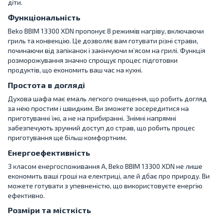
діти.
Функціональність
Beko BBIM 13300 XDN пропонує 8 режимів нагріву, включаючи
гриль та конвекцію. Це дозволяє вам готувати різні страви,
починаючи від запіканок і закінчуючи м’ясом на грилі. Функція
розморожування значно спрощує процес підготовки
продуктів, що економить ваш час на кухні.
Простота в догляді
Духова шафа має емаль легкого очищення, що робить догляд
за нею простим і швидким. Ви зможете зосередитися на
приготуванні їжі, а не на прибиранні. Знімні напрямні
забезпечують зручний доступ до страв, що робить процес
приготування ще більш комфортним.
Енергоефективність
З класом енергоспоживання A, Beko BBIM 13300 XDN не лише
економить ваші гроші на електриці, але й дбає про природу. Ви
можете готувати з упевненістю, що використовуєте енергію
ефективно.
Розміри та місткість