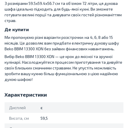
З розмірами 59.5х59.4х56.7 см та об’ємом 72 літри, ця духова
шафа ідеально підходить для будь-якої кухні. Ви зможете
готувати великі порції та дивувати своїх гостей різноманіттям
страв.
Де купити
Ми пропонуємо різні варіанти розстрочки: на 4, 6, 8 або 15
місяців. Це дозволяє вам придбати електричну духову шафу
Beko BBIM 13300 XDN без зайвих фінансових навантажень.
Вибір Beko BBIM 13300 XDN — це крок до якісної та зручної
кулінарії. Насолоджуйтеся процесом приготування та дивуйте
своїх близьких смачними стравами. Не упустіть можливість
зробити вашу кухню більш функціональною з цією надійною
духою шафою!
Характеристики
Дисплей
є
Висота, см
59,5