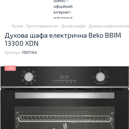
Кухня
Приготування їжі
Духові шафи
Духова шафа електри
Духова шафа електрична Beko BBIM
13300 XDN
Артикул:
1001144
−17%