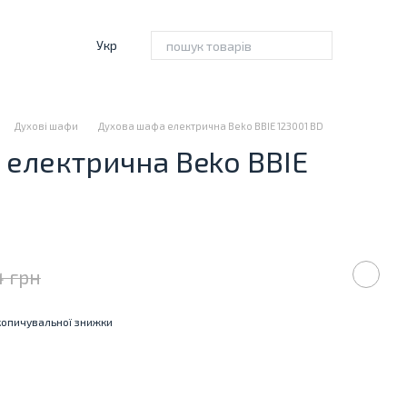
Укр
Духові шафи
Духова шафа електрична Beko BBIE 123001 BD
електрична Beko BBIE
4 грн
опичувальної знижки