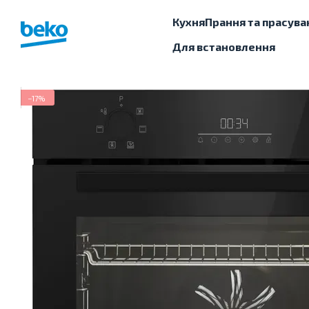
Перейти до основного контенту
Кухня
Прання та прасува
Для встановлення
−17%