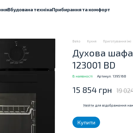
ння
Вбудована техніка
Прибирання та комфорт
Beko
Кухня
Приготування їжі
Духова шафа 
123001 BD
В наявності
Артикул: 1395168
15 854 грн
19 02
Увійти
для відображення нак
%
Купити