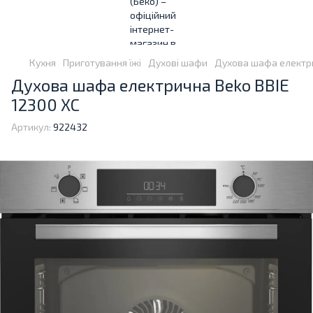
Кухня
Приготування їжі
Духові шафи
Духова шафа електри
Духова шафа електрична Beko BBIE
12300 XC
Артикул:
922432