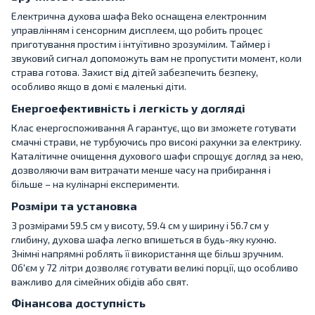
Електрична духова шафа Beko оснащена електронним
управлінням і сенсорним дисплеєм, що робить процес
приготування простим і інтуїтивно зрозумілим. Таймер і
звуковий сигнал допоможуть вам не пропустити момент, коли
страва готова. Захист від дітей забезпечить безпеку,
особливо якщо в домі є маленькі діти.
Енергоефективність і легкість у догляді
Клас енергоспоживання A гарантує, що ви зможете готувати
смачні страви, не турбуючись про високі рахунки за електрику.
Каталітичне очищення духового шафи спрощує догляд за нею,
дозволяючи вам витрачати менше часу на прибирання і
більше – на кулінарні експерименти.
Розміри та установка
З розмірами 59.5 см у висоту, 59.4 см у ширину і 56.7 см у
глибину, духова шафа легко впишеться в будь-яку кухню.
Знімні напрямні роблять її використання ще більш зручним.
Об'єм у 72 літри дозволяє готувати великі порції, що особливо
важливо для сімейних обідів або свят.
Фінансова доступність