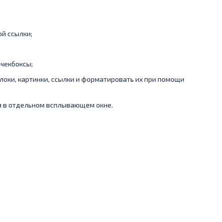
ой ссылки;
 чекбоксы;
локи, картинки, ссылки и форматировать их при помощи
ся в отдельном всплывающем окне.