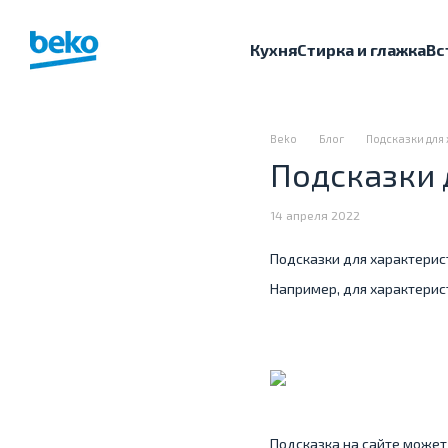
Перейти к основному контенту
Кухня
Стирка и глажка
Вс
Beko
Блог
Подсказки для
Подсказки 
14 апреля 2022
Подсказки для характерис
Например, для характерис
Подсказка на сайте может