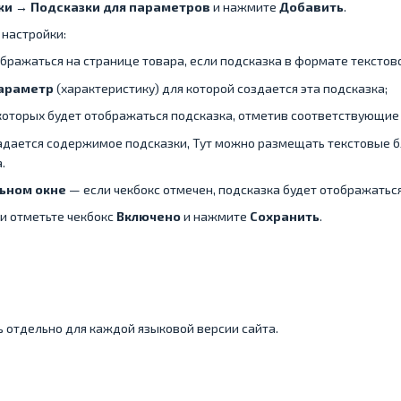
ки → Подсказки для параметров
и нажмите
Добавить
.
настройки:
бражаться на странице товара, если подсказка в формате текстов
араметр
(характеристику) для которой создается эта подсказка;
 которых будет отображаться подсказка, отметив соответствующие
адается содержимое подсказки, Тут можно размещать текстовые б
.
ьном окне
— если чекбокс отмечен, подсказка будет отображать
ки отметьте чекбокс
Включено
и нажмите
Сохранить
.
 отдельно для каждой языковой версии сайта.