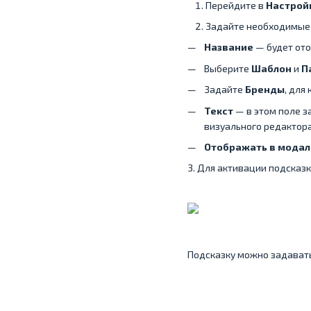
Перейдите в
Настрой
Задайте необходимые 
Название
— будет ото
Выберите
Шаблон
и
П
Задайте
Бренды
, для
Текст
— в этом поле з
визуального редактора
Отображать в модал
3. Для активации подсказ
Подсказку можно задавать