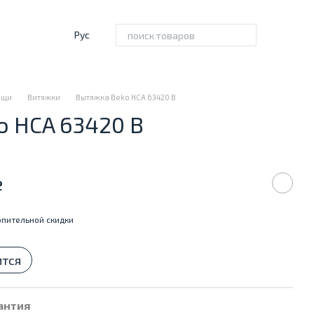
Рус
ищи
Витяжки
Вытяжка Beko HCA 63420 B
o HCA 63420 B
е
пительной скидки
ится
антия