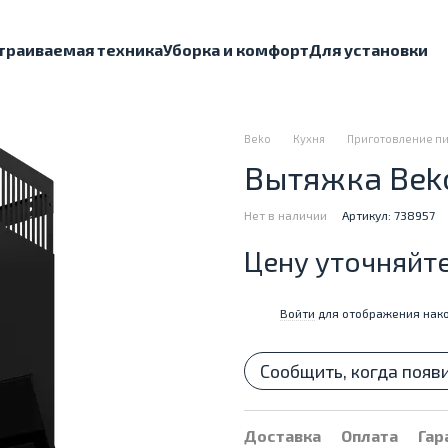
траиваемая техника
Уборка и комфорт
Для установки
Beko
Кухня
Приготовление п
Вытяжка Bek
Нет в наличии
Артикул: 738957
Цену уточняйт
Войти
для отображения нако
%
Сообщить, когда появ
Доставка
Оплата
Гар