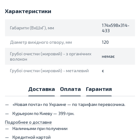
Характеристики
174x598x314-
Габарити (ВхШхГ), мм
433
Діаметр вихідного отвору, мм
120
Грубої очистки (жировий) - з органічних
немає
волокон
Грубої очистки (жировий) - металевий
є
Доставка
Оплата
Гарантия
«Новая почта» по Украине — по тарифам перевозчика.
Курьером по Киеву — 399 грн.
Подробнее о доставке
Наличными при получении
Кредитной картой