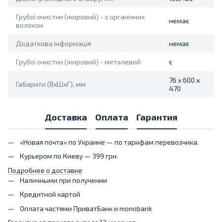
Грубої очистки (жировий) - з органічних
немає
волокон
Додаткова інформація
немає
Грубої очистки (жировий) - металевий
є
76 х 600 х
Габарити (ВхШхГ), мм
470
Доставка
Оплата
Гарантия
«Новая почта» по Украине — по тарифам перевозчика.
Курьером по Киеву — 399 грн.
Подробнее о доставке
Наличными при получении
Кредитной картой
Оплата частями ПриватБанк и monobank