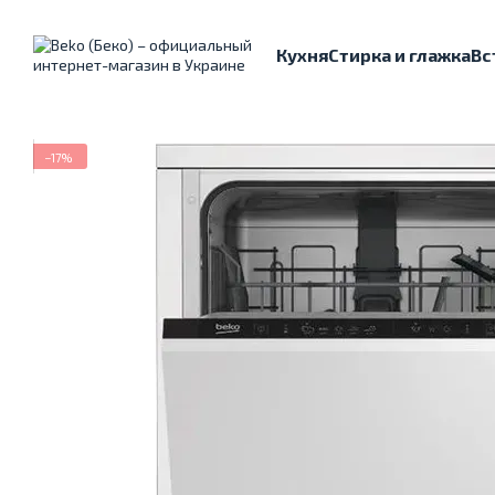
Перейти к основному контенту
Кухня
Стирка и глажка
Вс
−17%