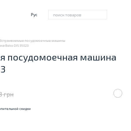
Рус
Встраиваемые посудомоечные машины
а Beko DIS 35023
я посудомоечная машина
23
3 грн
пительной скидки