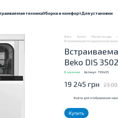
траиваемая техника
Уборка и комфорт
Для установки
Beko
Кухня
Мытьё посуды
Встраиваемая посудомоечная машин
Встраиваема
Beko DIS 350
В наличии
Артикул: 739405
19 245 грн
23 09
Войти
для отображения нако
%
Купить