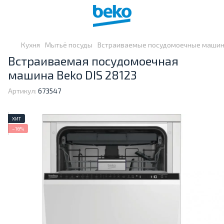
Кухня
Мытьё посуды
Встраиваемые посудомоечные маши
Встраиваемая посудомоечная
машина Beko DIS 28123
Артикул:
673547
ХИТ
−16%