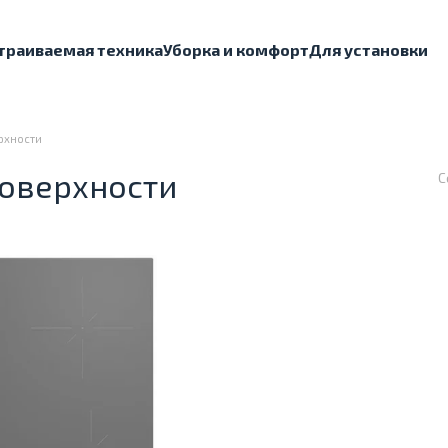
траиваемая техника
Уборка и комфорт
Для установки
рхности
оверхности
С