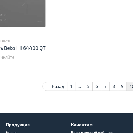
1382911
ь Beko HII 64400 QT
очняйте
Назад
1
...
5
6
7
8
9
1
Продукция
Клиентам
Кухня
Вход в личный кабинет