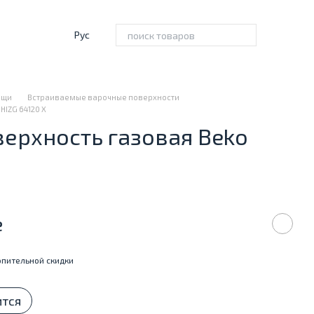
Рус
ищи
Встраиваемые варочные поверхности
HIZG 64120 X
ерхность газовая Beko
е
пительной скидки
ится