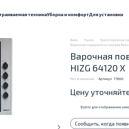
траиваемая техника
Уборка и комфорт
Для установки
Beko
Кухня
Приготовление п
Варочная поверхность газовая Beko 
Варочная пов
HIZG 64120 X
Нет в наличии
Артикул: 77860
Цену уточняйт
Войти
для отображения нако
%
Сообщить, когда появ