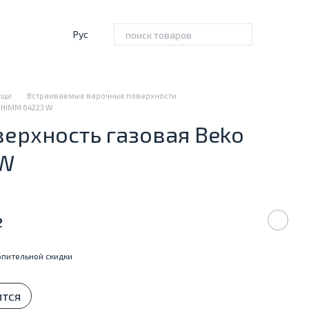
Рус
ищи
Встраиваемые варочные поверхности
 HIMM 64223 W
ерхность газовая Beko
 W
е
пительной скидки
ится