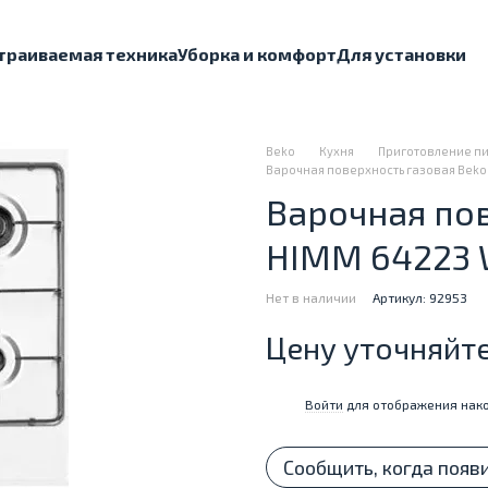
траиваемая техника
Уборка и комфорт
Для установки
Beko
Кухня
Приготовление п
Варочная поверхность газовая Beko
Варочная пов
HIMM 64223
Нет в наличии
Артикул: 92953
Цену уточняйт
Войти
для отображения нако
%
Сообщить, когда появ