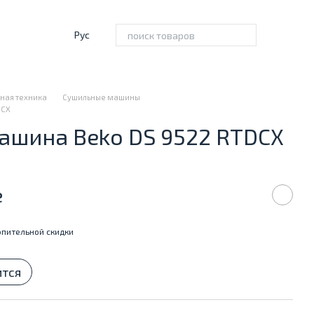
Рус
ная техника
Сушильные машины
DCX
ашина Beko DS 9522 RTDCX
е
пительной скидки
ится