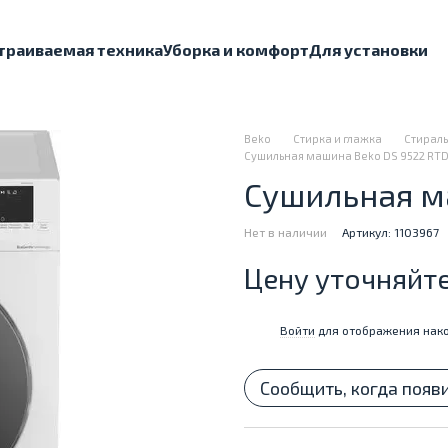
траиваемая техника
Уборка и комфорт
Для установки
Beko
Стирка и глажка
Стираль
Сушильная машина Beko DS 9522 RT
Сушильная м
Нет в наличии
Артикул: 1103967
Цену уточняйт
Войти
для отображения нако
%
Сообщить, когда появ