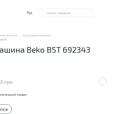
Рус
ная техника
Сушильные машины
 WBPB
ашина Beko B5T 692343
3 грн
пительной скидки
ится