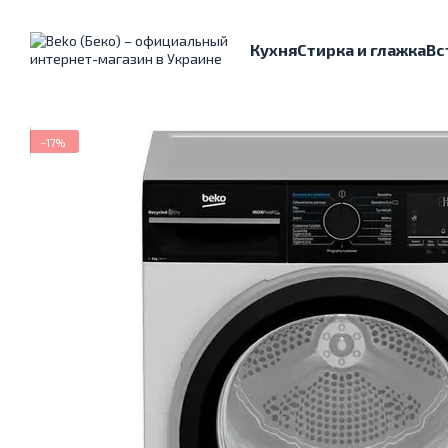
Перейти к основному контенту
Кухня
Стирка и глажка
Вс
−17%