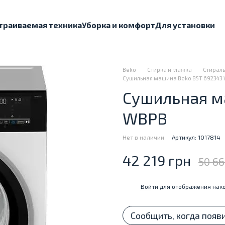
траиваемая техника
Уборка и комфорт
Для установки
Beko
Стирка и глажка
Стираль
Сушильная машина Beko B5T 692343
Сушильная м
WBPB
Нет в наличии
Артикул: 1017814
42 219 грн
50 66
Войти
для отображения нако
%
Сообщить, когда появ