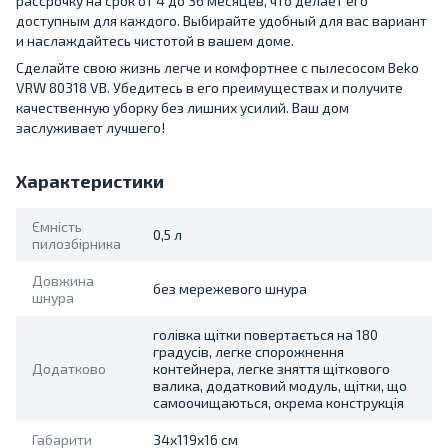
рассрочку на срок от 4 до 36 месяцев, что делает его
доступным для каждого. Выбирайте удобный для вас вариант
и наслаждайтесь чистотой в вашем доме.
Сделайте свою жизнь легче и комфортнее с пылесосом Beko
VRW 80318 VB. Убедитесь в его преимуществах и получите
качественную уборку без лишних усилий. Ваш дом
заслуживает лучшего!
Характеристики
Ємність
0,5 л
пилозбірника
Довжина
без мережевого шнура
шнура
голівка щітки повертається на 180
градусів, легке спорожнення
Додатково
контейнера, легке зняття щіткового
валика, додатковий модуль, щітки, що
самоочищаються, окрема конструкція
Габарити
34х119х16 см