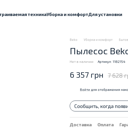
траиваемая техника
Уборка и комфорт
Для установки
Beko
Уборка и комфорт
Бытов
Пылесос Beko
Нет в наличии
Артикул: 1182154
6 357 грн
7 628 
Войти
для отображения нако
%
Сообщить, когда появ
Доставка
Оплата
Гар