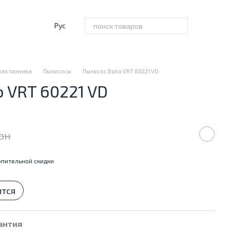
Рус
ая техника
Пылесосы
Пылесос Beko VRT 60221 VD
 VRT 60221 VD
грн
пительной скидки
ится
антия