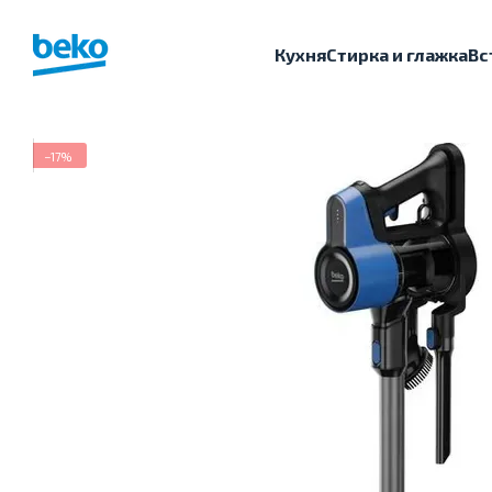
Перейти к основному контенту
Кухня
Стирка и глажка
Вс
−17%