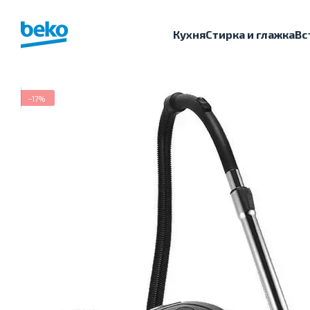
Перейти к основному контенту
Кухня
Стирка и глажка
Вс
−17%