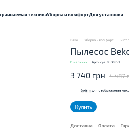
траиваемая техника
Уборка и комфорт
Для установки
Beko
Уборка и комфорт
Бытов
Пылесос Beko
В наличии
Артикул: 1001651
3 740 грн
4 487 
Войти
для отображения нако
%
Купить
Доставка
Оплата
Гар