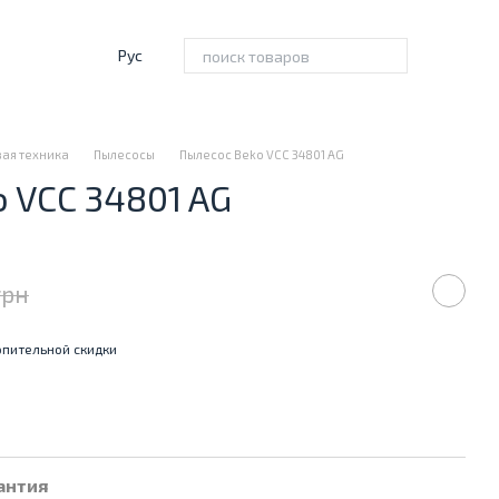
Рус
ая техника
Пылесосы
Пылесос Beko VCC 34801 AG
 VCC 34801 AG
грн
пительной скидки
антия