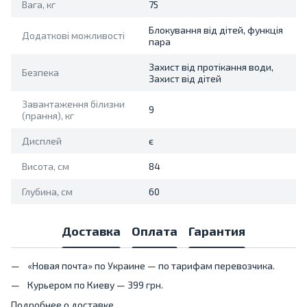
Вага, кг
75
Блокування від дітей, функція
Додаткові можливості
пара
Захист від протікання води,
Безпека
Захист від дітей
Завантаження білизни
9
(прання), кг
Дисплей
є
Висота, см
84
Глубина, см
60
Доставка
Оплата
Гарантия
«Новая почта» по Украине — по тарифам перевозчика.
Курьером по Киеву — 399 грн.
Подробнее о доставке