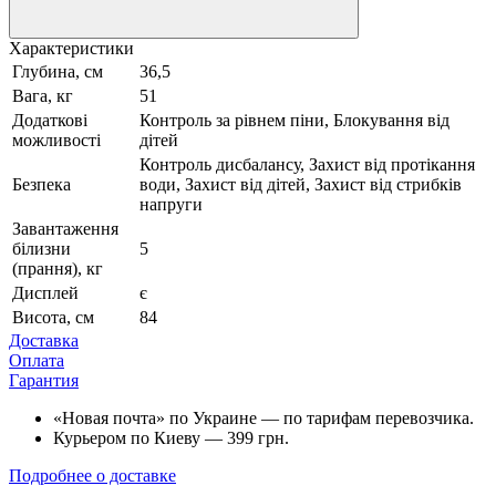
Характеристики
Глубина, см
36,5
Вага, кг
51
Додаткові
Контроль за рівнем піни, Блокування від
можливості
дітей
Контроль дисбалансу, Захист від протікання
Безпека
води, Захист від дітей, Захист від стрибків
напруги
Завантаження
білизни
5
(прання), кг
Дисплей
є
Висота, см
84
Доставка
Оплата
Гарантия
«Новая почта» по Украине — по тарифам перевозчика.
Курьером по Киеву — 399 грн.
Подробнее о доставке