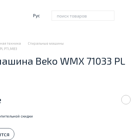
Рус
ная техника
Стиральные машины
PL PTLMB3
машина Beko WMX 71033 PL
е
пительной скидки
ится