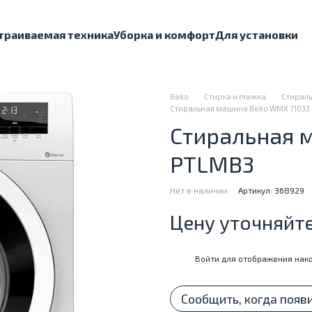
траиваемая техника
Уборка и комфорт
Для установки
Beko
Стирка и глажка
Стираль
Стиральная машина Beko WMX 71033 
Стиральная 
PTLMB3
Нет в наличии
Артикул: 368929
Цену уточняйт
Войти
для отображения нако
%
Сообщить, когда появ