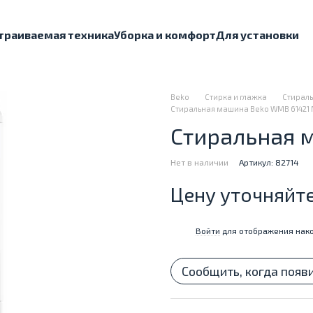
траиваемая техника
Уборка и комфорт
Для установки
Beko
Стирка и глажка
Стираль
Стиральная машина Beko WMB 61421
Стиральная 
Нет в наличии
Артикул: 82714
Цену уточняйт
Войти
для отображения нако
%
Сообщить, когда появ