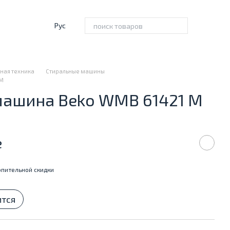
Рус
ная техника
Стиральные машины
 M
машина Beko WMB 61421 M
е
пительной скидки
ится