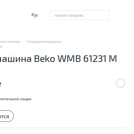
Рус
ная техника
Стиральные машины
 M
машина Beko WMB 61231 M
е
пительной скидки
ится