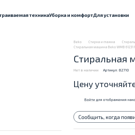
траиваемая техника
Уборка и комфорт
Для установки
Beko
Стирка и глажка
Стираль
Стиральная машина Beko WMB 61231
Стиральная 
Нет в наличии
Артикул: 82710
Цену уточняйт
Войти
для отображения нако
%
Сообщить, когда появ