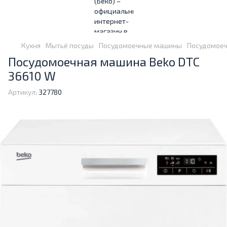
Кухня
Мытьё посуды
Посудомоечные машины
Посудомоеч
Посудомоечная машина Beko DTC
36610 W
Артикул:
327780