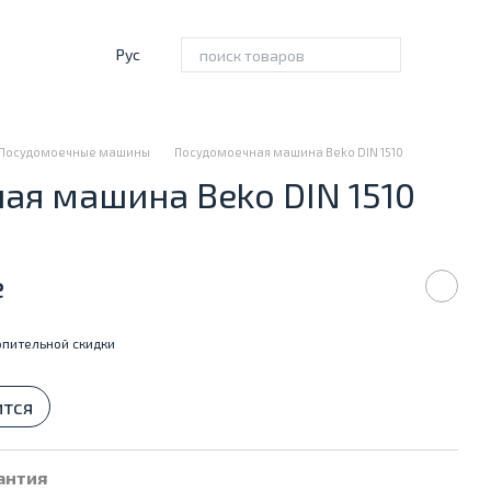
Рус
Посудомоечные машины
Посудомоечная машина Beko DIN 1510
ая машина Beko DIN 1510
е
пительной скидки
ится
антия