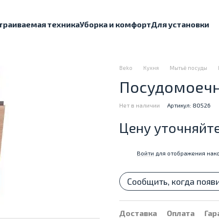
траиваемая техника
Уборка и комфорт
Для установки
Beko
Кухня
Мытьё посуды
Посудомоечн
Нет в наличии
Артикул: 80526
Цену уточняйт
Войти
для отображения нако
%
Сообщить, когда появ
Доставка
Оплата
Гар