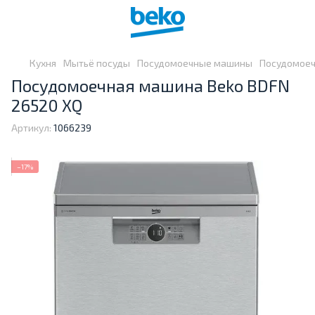
Кухня
Мытьё посуды
Посудомоечные машины
Посудомоеч
Посудомоечная машина Beko BDFN
26520 XQ
Артикул:
1066239
−17%