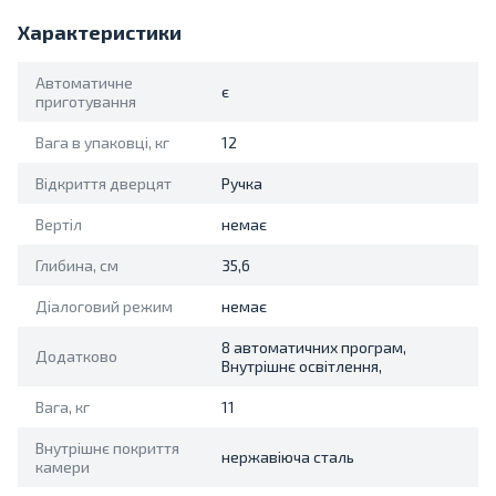
Характеристики
Автоматичне
є
приготування
Вага в упаковці, кг
12
Відкриття дверцят
Ручка
Вертіл
немає
Глибина, см
35,6
Діалоговий режим
немає
8 автоматичних програм,
Додатково
Внутрішнє освітлення,
Вага, кг
11
Внутрішнє покриття
нержавіюча сталь
камери