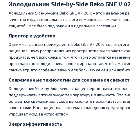
Холодильник Side-by-Side Beko GNE V 4
Холодильник Side-by-Side Beko GNE V 420 X – это идеальное ре
качество и функциональность. С его помощью вы сможете орг
так, чтобы все было под рукой и в идеальном состоянии.
Простор и удобство
Одним из главных преимуществ Beko GNE V 420 X является его
рациональному распределению пространства вы сможете хра
продуктов, не беспокоясь о том, что что-то останется незаме
пространство холодильника спроектировано так, чтобы макс
сантиметр, что особенно важно для больших семей или любите
Современные технологии для сохранения свежест
Холодильник Side-by-Side Беко оснащен передовыми техноло
поддерживать оптимальную температуру и влажность. Это зна
оставаться свежими дольше, а вы сможете наслаждаться их 
качествами. Инновационная система охлаждения предотвраща
упрощает уход за устройством.
Энергоэффективность