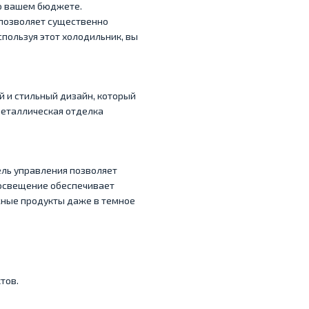
и о вашем бюджете.
 позволяет существенно
спользуя этот холодильник, вы
й и стильный дизайн, который
металлическая отделка
ель управления позволяет
 освещение обеспечивает
жные продукты даже в темное
тов.