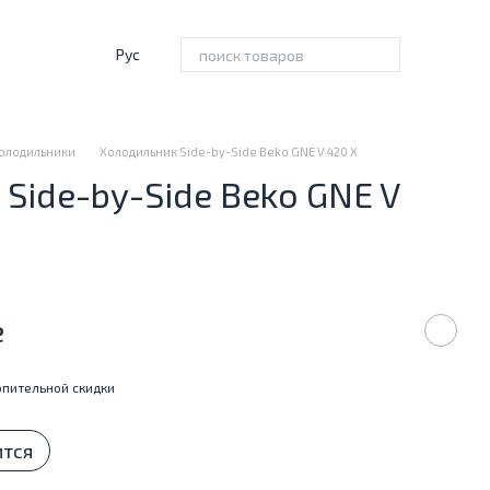
Рус
олодильники
Холодильник Side-by-Side Beko GNE V 420 X
Side-by-Side Beko GNE V
е
пительной скидки
ится