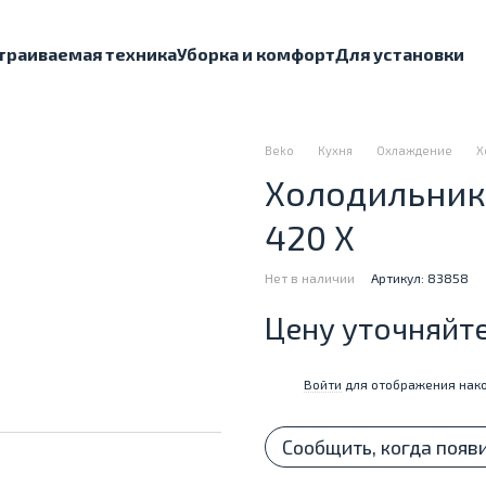
траиваемая техника
Уборка и комфорт
Для установки
Beko
Кухня
Охлаждение
Х
Холодильник 
420 X
Нет в наличии
Артикул: 83858
Цену уточняйт
Войти
для отображения нако
%
Сообщить, когда появ