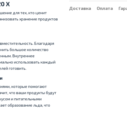
20 X
Доставка
Оплата
Гар
шение для тех, кто ценит
анизовать хранение продуктов
 вместительность. Благодаря
нить большое количество
ченным. Внутреннее
имально использовать каждый
лей готовить.
и
гиями, которые помогают
чит, что ваши продукты будут
вкусом и питательными
ет образование льда, что