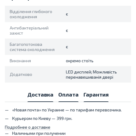
Відділення глибокого
є
охолодження
Антибактеріальний
є
захист
Багатопотокова
є
система охолодження
Виконання
окремо стоїть
LED дисплей; Можливість
Додатково
перенавешиванія двері
Доставка
Оплата
Гарантия
«Новая почта» по Украине — по тарифам перевозчика.
Курьером по Киеву — 399 грн.
Подробнее о доставке
Наличными при получении