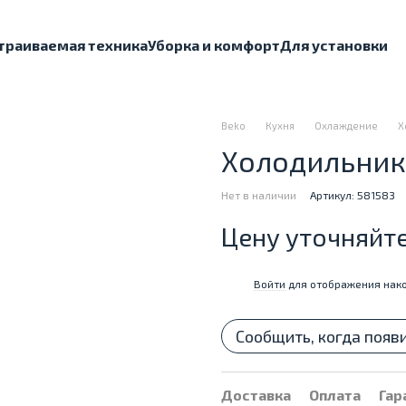
траиваемая техника
Уборка и комфорт
Для установки
Beko
Кухня
Охлаждение
Х
Холодильник
Нет в наличии
Артикул: 581583
Цену уточняйт
Войти
для отображения нако
%
Сообщить, когда появ
Доставка
Оплата
Гар