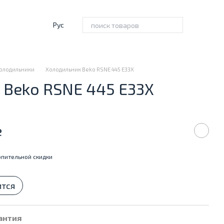
Рус
олодильники
Холодильник Beko RSNE 445 E33X
 Beko RSNE 445 E33X
е
пительной скидки
ится
антия