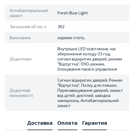
Антибактеріальний
Fresh Blue Light
захист
Загальний об`єм, л
362
Виконання
окремо стоїть
Внутрішнє LED освітлення, час
збереження холоду 33 год,
Додатково
сигнал відкритих дверей, режим
"Відпустка", ЕКО-режим,
блокування панелі управління
Сигнал відкритих дверей, Режим
"Відпустка", Полку для пляшок,
Додаткові
Перенавішування дверей, захист
можливості
від дітей, дисплей, швидка
заморозка, Антибактеріальний
захист
Доставка
Оплата
Гарантия