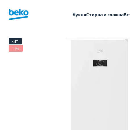
Перейти к основному контенту
Кухня
Стирка и глажка
Вс
ХИТ
−17%