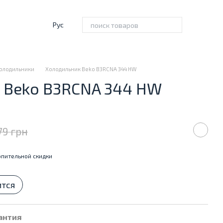
Рус
олодильники
Холодильник Beko B3RCNA 344 HW
 Beko B3RCNA 344 HW
79 грн
пительной скидки
ится
антия