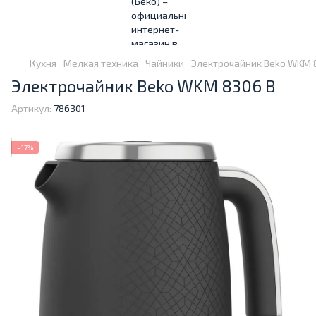
Кухня
Мелкая техника
Чайники
Электрочайник Beko WKM 
Электрочайник Beko WKM 8306 B
Артикул:
786301
−17%