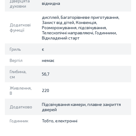
Дверцята
відкидна
духовки
дисплей, Багаторівневе приготування,
Захист від дітей, Конвекція,
Додаткові
Розморожування, підсвічування,
функції
Телескопічні направляючі, Годинники,
Відкладений старт
Гриль
є
Вертіл
немає
Глибина,
56,7
см
Живлення,
220
В
Підсвічування камери, плавне закриття
Додатково
дверей
Годинник
Тобто, електронні