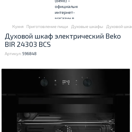
Кухня
Приготовление пищи
Духовые шкафы
Духовой шкаф
Духовой шкаф электрический Beko
BIR 24303 BCS
Артикул:
596848