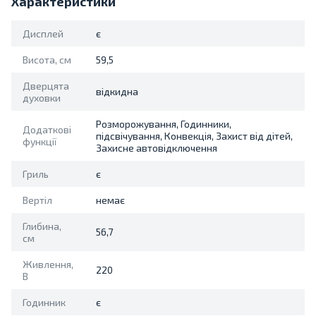
Характеристики
Дисплей
є
Висота, см
59,5
Дверцята
відкидна
духовки
Розморожування, Годинники,
Додаткові
підсвічування, Конвекція, Захист від дітей,
функції
Захисне автовідключення
Гриль
є
Вертіл
немає
Глибина,
56,7
см
Живлення,
220
В
Годинник
є