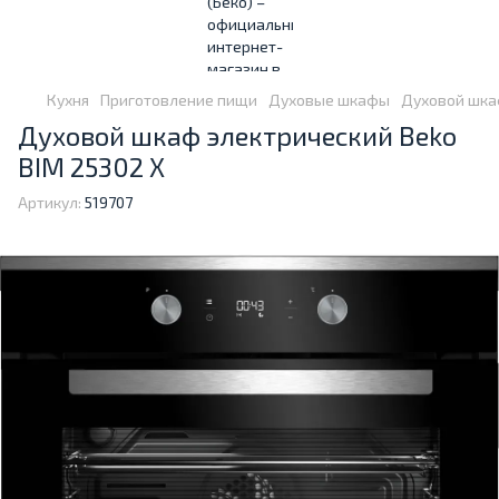
Кухня
Приготовление пищи
Духовые шкафы
Духовой шкаф
Духовой шкаф электрический Beko
BIM 25302 X
Артикул:
519707