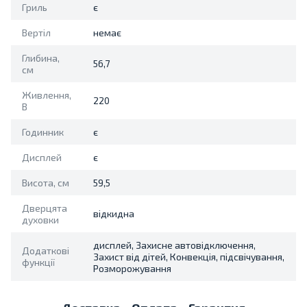
Гриль
є
Вертіл
немає
Глибина,
56,7
см
Живлення,
220
В
Годинник
є
Дисплей
є
Висота, см
59,5
Дверцята
відкидна
духовки
дисплей, Захисне автовідключення,
Додаткові
Захист від дітей, Конвекція, підсвічування,
функції
Розморожування