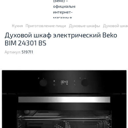
Кухня
Приготовление пищи
Духовые шкафы
Духовой шкаф
Духовой шкаф электрический Beko
BIM 24301 BS
Артикул:
519711