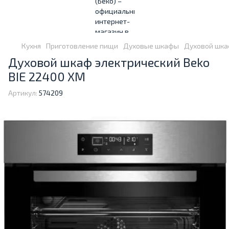
Кухня
Приготовление пищи
Духовые шкафы
Духовой шкаф
Духовой шкаф электрический Beko
BIE 22400 XM
Артикул:
574209