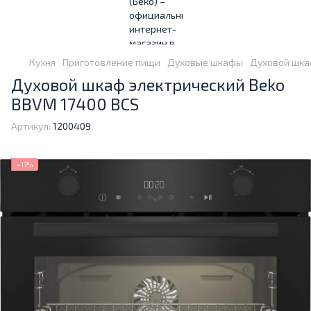
Кухня
Приготовление пищи
Духовые шкафы
Духовой шка
Духовой шкаф электрический Beko
BBVM 17400 BCS
Артикул:
1200409
−17%