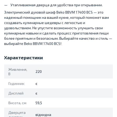
Утапливаемая дверца для удобства при открывании.
Электрический духовой шкаф Beko BBVM 17400 BCS — это
надежный помощник на вашей кухне, который поможет вам
создавать кулинарные шедевры с легкостью и
удовольствием. Не упустите возможность улучшить свои
кулинарные навыки и сделать процесс приготовления пищи
более приятным и безопасным. Выбирайте качество и стиль —
выбирайте Beko BBVM 17400 BCS!
Характеристики
Живлення,
220
В
Годинник
є
Дисплей
є
Висота, см
59,5
Дверцята
відкидна
духовки