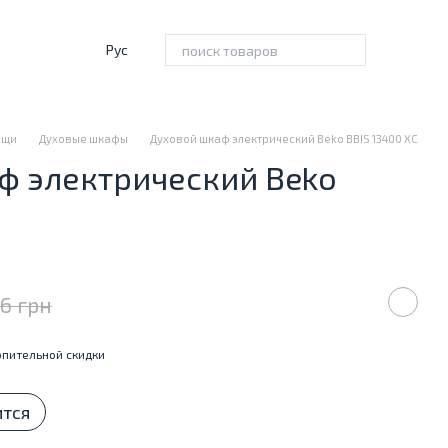
Рус
ищи
Духовые шкафы
Духовой шкаф электрический Beko BBIS 13400 XC
ф электрический Beko
26 грн
пительной скидки
ится