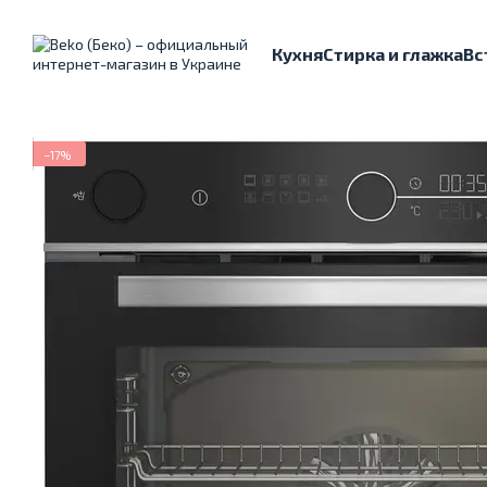
Перейти к основному контенту
Кухня
Стирка и глажка
Вс
−17%