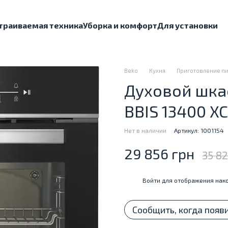
траиваемая техника
Уборка и комфорт
Для установки
Beko
Кухня
Приготовление п
Духовой шка
BBIS 13400 XC
Нет в наличии
Артикул: 1001154
29 856 грн
35 8
Войти
для отображения нако
%
Сообщить, когда появ