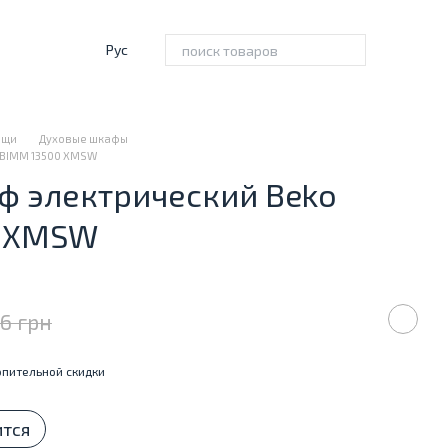
Рус
ищи
Духовые шкафы
BBIMM 13500 XMSW
ф электрический Beko
0 XMSW
66 грн
пительной скидки
ится