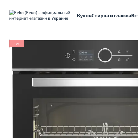
Перейти к основному контенту
Кухня
Стирка и глажка
Вс
−17%