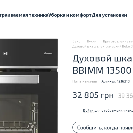
траиваемая техника
Уборка и комфорт
Для установки
Beko
Кухня
Приготовление п
Духовой шкаф электрический Beko 
Духовой шка
BBIMM 1350
Нет в наличии
Артикул: 1216313
32 805 грн
39 3
Войти
для отображения нако
%
Сообщить, когда появ