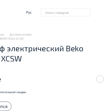
Рус
ищи
Духовые шкафы
BBIMM 13400 XCSW
ф электрический Beko
 XCSW
е
пительной скидки
ится