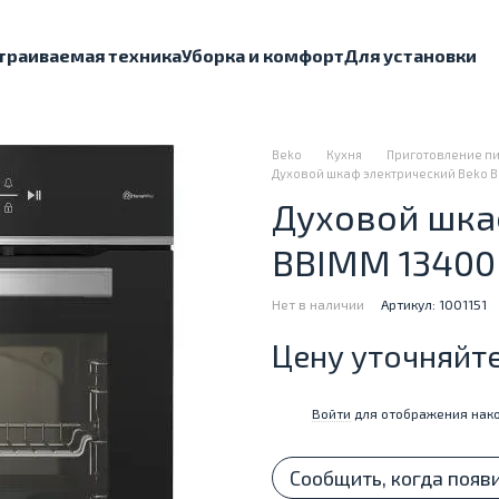
траиваемая техника
Уборка и комфорт
Для установки
Beko
Кухня
Приготовление п
Духовой шкаф электрический Beko 
Духовой шка
BBIMM 13400
Нет в наличии
Артикул: 1001151
Цену уточняйт
Войти
для отображения нако
%
Сообщить, когда появ