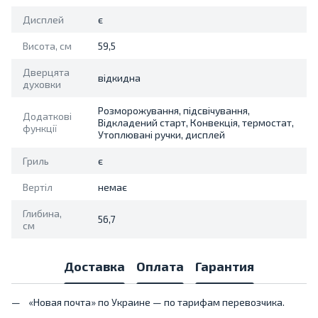
Дисплей
є
Висота, см
59,5
Дверцята
відкидна
духовки
Розморожування, підсвічування,
Додаткові
Відкладений старт, Конвекція, термостат,
функції
Утоплювані ручки, дисплей
Гриль
є
Вертіл
немає
Глибина,
56,7
см
Доставка
Оплата
Гарантия
«Новая почта» по Украине — по тарифам перевозчика.