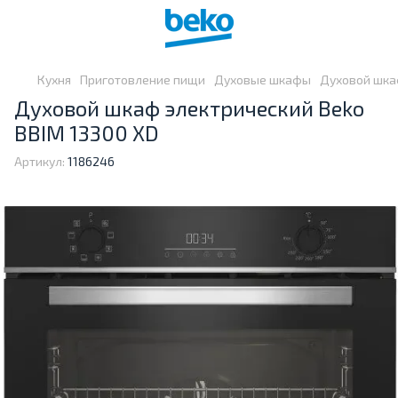
Кухня
Приготовление пищи
Духовые шкафы
Духовой шкаф
Духовой шкаф электрический Beko
BBIM 13300 XD
Артикул:
1186246