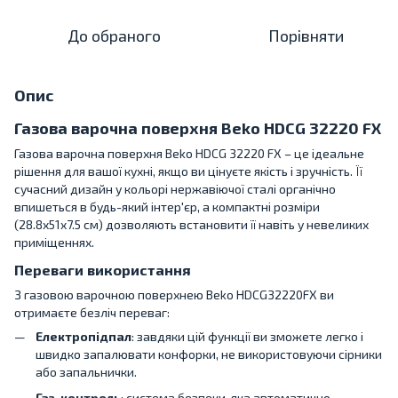
До обраного
Порівняти
Опис
Газова варочна поверхня Beko HDCG 32220 FX
Газова варочна поверхня Beko HDCG 32220 FX – це ідеальне
рішення для вашої кухні, якщо ви цінуєте якість і зручність. Її
сучасний дизайн у кольорі нержавіючої сталі органічно
впишеться в будь-який інтер'єр, а компактні розміри
(28.8x51x7.5 см) дозволяють встановити її навіть у невеликих
приміщеннях.
Переваги використання
З газовою варочною поверхнею Beko HDCG32220FX ви
отримаєте безліч переваг:
Електропідпал
: завдяки цій функції ви зможете легко і
швидко запалювати конфорки, не використовуючи сірники
або запальнички.
Газ-контроль
: система безпеки, яка автоматично