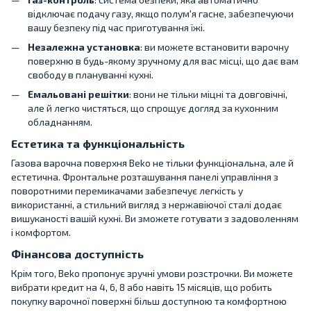
відключає подачу газу, якщо полум'я гасне, забезпечуючи
вашу безпеку під час приготування їжі.
Незалежна установка
: ви можете встановити варочну
поверхню в будь-якому зручному для вас місці, що дає вам
свободу в плануванні кухні.
Емальовані решітки
: вони не тільки міцні та довговічні,
але й легко чистяться, що спрощує догляд за кухонним
обладнанням.
Естетика та функціональність
Газова варочна поверхня Beko не тільки функціональна, але й
естетична. Фронтальне розташування панелі управління з
поворотними перемикачами забезпечує легкість у
використанні, а стильний вигляд з нержавіючої сталі додає
вишуканості вашій кухні. Ви зможете готувати з задоволенням
і комфортом.
Фінансова доступність
Крім того, Beko пропонує зручні умови розстрочки. Ви можете
вибрати кредит на 4, 6, 8 або навіть 15 місяців, що робить
покупку варочної поверхні більш доступною та комфортною