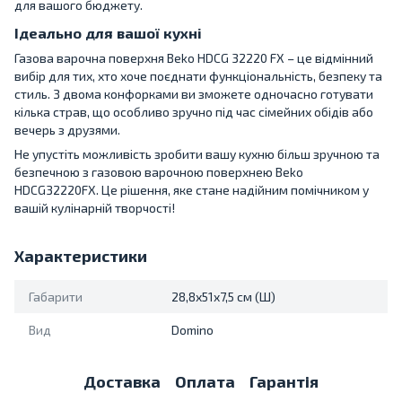
для вашого бюджету.
Ідеально для вашої кухні
Газова варочна поверхня Beko HDCG 32220 FX – це відмінний
вибір для тих, хто хоче поєднати функціональність, безпеку та
стиль. З двома конфорками ви зможете одночасно готувати
кілька страв, що особливо зручно під час сімейних обідів або
вечерь з друзями.
Не упустіть можливість зробити вашу кухню більш зручною та
безпечною з газовою варочною поверхнею Beko
HDCG32220FX. Це рішення, яке стане надійним помічником у
вашій кулінарній творчості!
Характеристики
Габарити
28,8x51x7,5 см (Ш)
Вид
Domino
Доставка
Оплата
Гарантія