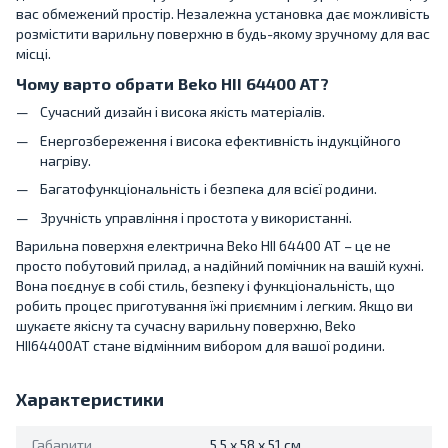
вас обмежений простір. Незалежна установка дає можливість
розмістити варильну поверхню в будь-якому зручному для вас
місці.
Чому варто обрати Beko HII 64400 AT?
Сучасний дизайн і висока якість матеріалів.
Енергозбереження і висока ефективність індукційного
нагріву.
Багатофункціональність і безпека для всієї родини.
Зручність управління і простота у використанні.
Варильна поверхня електрична Beko HII 64400 AT – це не
просто побутовий прилад, а надійний помічник на вашій кухні.
Вона поєднує в собі стиль, безпеку і функціональність, що
робить процес приготування їжі приємним і легким. Якщо ви
шукаєте якісну та сучасну варильну поверхню, Beko
HII64400AT стане відмінним вибором для вашої родини.
Характеристики
Габарити
5,5 x 58 x 51 см