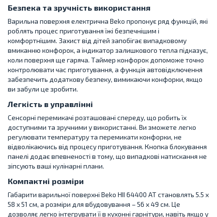
Безпека та зручність використання
Варильна поверхня електрична Beko пропонує ряд функцій, які
роблять процес приготування їжі безпечнішим і
комфортнішим. Захист від дітей запобігає випадковому
вмиканню конфорок, а індикатор залишкового тепла підказує,
коли поверхня ще гаряча. Таймер конфорок допоможе точно
контролювати час приготування, а функція автовідключення
забезпечить додаткову безпеку, вимикаючи конфорки, якщо
ви забули це зробити.
Легкість в управлінні
Сенсорні перемикачі розташовані спереду, що робить їх
доступними та зручними у використанні. Ви зможете легко
регулювати температуру та перемикати конфорки, не
відволікаючись від процесу приготування. Кнопка блокування
панелі додає впевненості в тому, що випадкові натискання не
зіпсують ваші кулінарні плани.
Компактні розміри
Габарити варильної поверхні Beko HII 64400 AT становлять 5.5 x
58 x 51 см, а розміри для вбудовування – 56 x 49 см. Це
дозволяє легко інтегрувати її в кухонні гарнітури, навіть якщо у