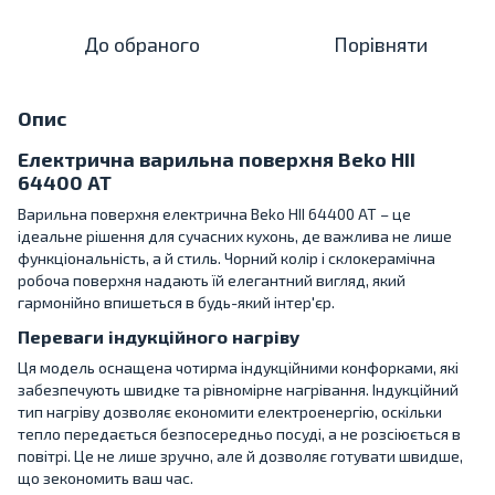
До обраного
Порівняти
Опис
Електрична варильна поверхня Beko HII
64400 AT
Варильна поверхня електрична Beko HII 64400 AT – це
ідеальне рішення для сучасних кухонь, де важлива не лише
функціональність, а й стиль. Чорний колір і склокерамічна
робоча поверхня надають їй елегантний вигляд, який
гармонійно впишеться в будь-який інтер'єр.
Переваги індукційного нагріву
Ця модель оснащена чотирма індукційними конфорками, які
забезпечують швидке та рівномірне нагрівання. Індукційний
тип нагріву дозволяє економити електроенергію, оскільки
тепло передається безпосередньо посуді, а не розсіюється в
повітрі. Це не лише зручно, але й дозволяє готувати швидше,
що зекономить ваш час.