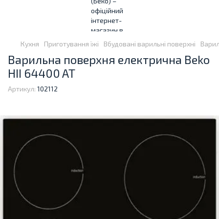
Кухня
Приготування їжі
Вбудовані варильні поверхні
Варил
Варильна поверхня електрична Beko
HII 64400 AT
Артикул:
102112