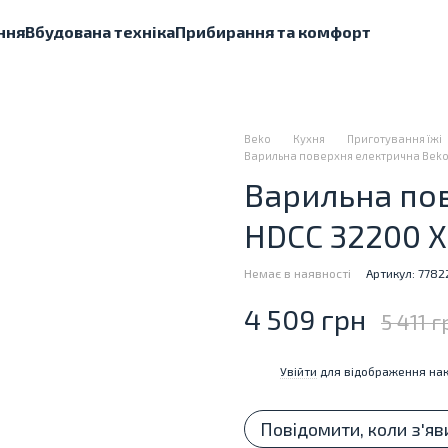
ння
Вбудована техніка
Прибирання та комфорт
Beko
Кухня
Приготування їжі
Варильна поверхня електрична Beko
Варильна по
HDCC 32200 X
Немає в наявності
Артикул: 7782
4 509 грн
5 411 г
Увійти
для відображення нак
%
Повідомити, коли з'яв