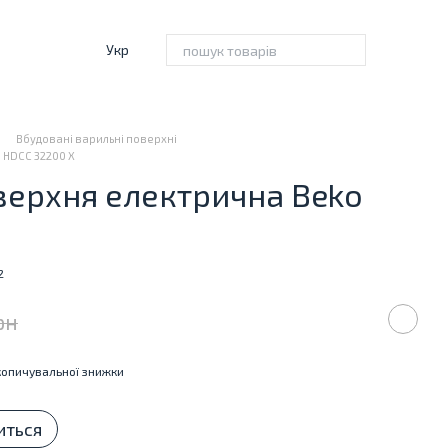
Укр
Вбудовані варильні поверхні
 HDCC 32200 X
верхня електрична Beko
2
рн
опичувальної знижки
иться