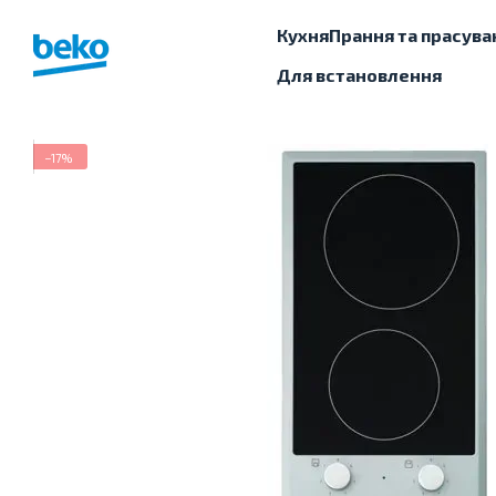
Перейти до основного контенту
Кухня
Прання та прасува
Для встановлення
−17%