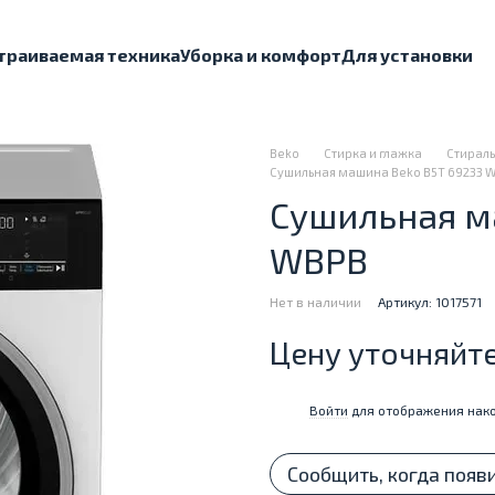
траиваемая техника
Уборка и комфорт
Для установки
Beko
Стирка и глажка
Стираль
Сушильная машина Beko B5T 69233 
Сушильная м
WBPB
Нет в наличии
Артикул: 1017571
Цену уточняйт
Войти
для отображения нако
%
Сообщить, когда появ