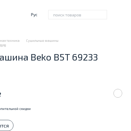
Рус
ная техника
Сушильные машины
WBPB
ашина Beko B5T 69233
е
пительной скидки
ится