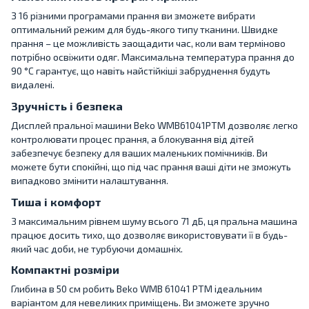
З 16 різними програмами прання ви зможете вибрати
оптимальний режим для будь-якого типу тканини. Швидке
прання – це можливість заощадити час, коли вам терміново
потрібно освіжити одяг. Максимальна температура прання до
90 °C гарантує, що навіть найстійкіші забруднення будуть
видалені.
Зручність і безпека
Дисплей пральної машини Beko WMB61041PTM дозволяє легко
контролювати процес прання, а блокування від дітей
забезпечує безпеку для ваших маленьких помічників. Ви
можете бути спокійні, що під час прання ваші діти не зможуть
випадково змінити налаштування.
Тиша і комфорт
З максимальним рівнем шуму всього 71 дБ, ця пральна машина
працює досить тихо, що дозволяє використовувати її в будь-
який час доби, не турбуючи домашніх.
Компактні розміри
Глибина в 50 см робить Beko WMB 61041 PTM ідеальним
варіантом для невеликих приміщень. Ви зможете зручно