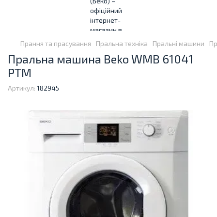
Прання та прасування
Пральна техніка
Пральні машини
Пр
Пральна машина Beko WMB 61041
PTM
Артикул:
182945