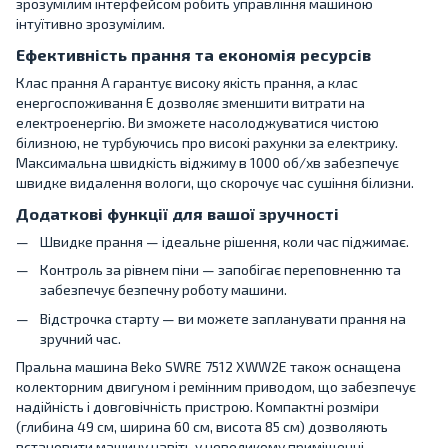
зрозумілим інтерфейсом робить управління машиною
інтуїтивно зрозумілим.
Ефективність прання та економія ресурсів
Клас прання A гарантує високу якість прання, а клас
енергоспоживання E дозволяє зменшити витрати на
електроенергію. Ви зможете насолоджуватися чистою
білизною, не турбуючись про високі рахунки за електрику.
Максимальна швидкість віджиму в 1000 об/хв забезпечує
швидке видалення вологи, що скорочує час сушіння білизни.
Додаткові функції для вашої зручності
Швидке прання — ідеальне рішення, коли час піджимає.
Контроль за рівнем піни — запобігає переповненню та
забезпечує безпечну роботу машини.
Відстрочка старту — ви можете запланувати прання на
зручний час.
Пральна машина Beko SWRE 7512 XWW2E також оснащена
колекторним двигуном і ремінним приводом, що забезпечує
надійність і довговічність пристрою. Компактні розміри
(глибина 49 см, ширина 60 см, висота 85 см) дозволяють
встановити машину навіть у невеликому приміщенні.