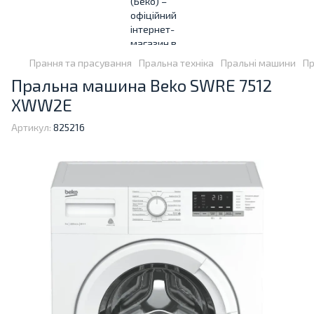
Прання та прасування
Пральна техніка
Пральні машини
Пр
Пральна машина Beko SWRE 7512
XWW2E
Артикул:
825216