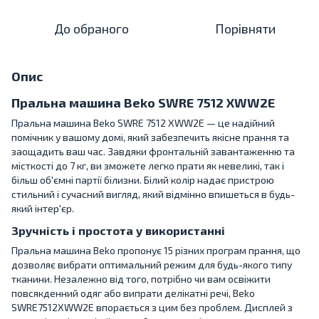
До обраного
Порівняти
Опис
Пральна машина Beko SWRE 7512 XWW2E
Пральна машина Beko SWRE 7512 XWW2E — це надійний
помічник у вашому домі, який забезпечить якісне прання та
заощадить ваш час. Завдяки фронтальній завантаженню та
місткості до 7 кг, ви зможете легко прати як невеликі, так і
більш об'ємні партії білизни. Білий колір надає пристрою
стильний і сучасний вигляд, який відмінно впишеться в будь-
який інтер'єр.
Зручність і простота у використанні
Пральна машина Beko пропонує 15 різних програм прання, що
дозволяє вибрати оптимальний режим для будь-якого типу
тканини. Незалежно від того, потрібно чи вам освіжити
повсякденний одяг або випрати делікатні речі, Beko
SWRE7512XWW2E впорається з цим без проблем. Дисплей з