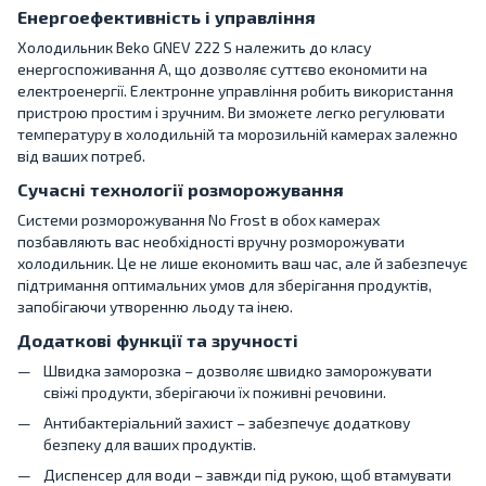
Енергоефективність і управління
Холодильник Beko GNEV 222 S належить до класу
енергоспоживання A, що дозволяє суттєво економити на
електроенергії. Електронне управління робить використання
пристрою простим і зручним. Ви зможете легко регулювати
температуру в холодильній та морозильній камерах залежно
від ваших потреб.
Сучасні технології розморожування
Системи розморожування No Frost в обох камерах
позбавляють вас необхідності вручну розморожувати
холодильник. Це не лише економить ваш час, але й забезпечує
підтримання оптимальних умов для зберігання продуктів,
запобігаючи утворенню льоду та інею.
Додаткові функції та зручності
Швидка заморозка – дозволяє швидко заморожувати
свіжі продукти, зберігаючи їх поживні речовини.
Антибактеріальний захист – забезпечує додаткову
безпеку для ваших продуктів.
Диспенсер для води – завжди під рукою, щоб втамувати