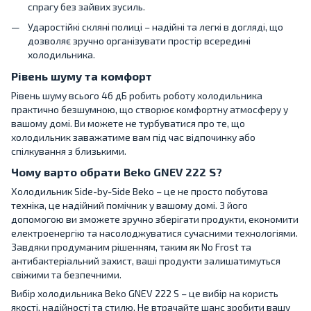
спрагу без зайвих зусиль.
Ударостійкі скляні полиці – надійні та легкі в догляді, що
дозволяє зручно організувати простір всередині
холодильника.
Рівень шуму та комфорт
Рівень шуму всього 46 дБ робить роботу холодильника
практично безшумною, що створює комфортну атмосферу у
вашому домі. Ви можете не турбуватися про те, що
холодильник заважатиме вам під час відпочинку або
спілкування з близькими.
Чому варто обрати Beko GNEV 222 S?
Холодильник Side-by-Side Beko – це не просто побутова
техніка, це надійний помічник у вашому домі. З його
допомогою ви зможете зручно зберігати продукти, економити
електроенергію та насолоджуватися сучасними технологіями.
Завдяки продуманим рішенням, таким як No Frost та
антибактеріальний захист, ваші продукти залишатимуться
свіжими та безпечними.
Вибір холодильника Beko GNEV 222 S – це вибір на користь
якості, надійності та стилю. Не втрачайте шанс зробити вашу