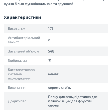
кухню більш функціональною та зручною!
Характеристики
Висота, см
179
Антибактеріальний
є
захист
Загальний об`єм, л
548
Глибина, см
71
Багатопотокова
система
немає
охолодження
Виконання
окремо стоїть
Полку для яєць, підставка для
Додатково
пляшок, ящик для фруктів і
овочів,