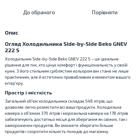
До обраного
Порівняти
Опис
Огляд Холодильника Side-by-Side Beko GNEV
222 S
Холодильник Side-by-Side Beko GNEV 222 S – це ідеальне
рішення для тих, хто цінує комфорт і функціональність у своїй
кухні. З його стильним сріблястим кольором він стане не лише
практичним, але й естетично привабливим елементом вашого
інтер'єру.
Простір і місткість
Загальний об'єм холодильника складає 548 літрів, що
дозволяє легко розмістити всі ваші продукти. Холодильна
камера з об'ємом 370 літрів і морозильна камера на 178 літрів
забезпечують достатньо місця для зберігання як свіжих, так і
заморожених продуктів. Ви зможете зберігати більше
продуктів і скоротити кількість походів до магазину.