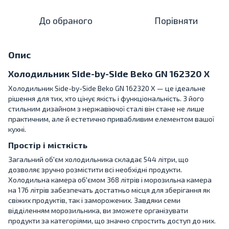
До обраного
Порівняти
Опис
Холодильник Side-by-Side Beko GN 162320 X
Холодильник Side-by-Side Beko GN 162320 X — це ідеальне
рішення для тих, хто цінує якість і функціональність. З його
стильним дизайном з нержавіючої сталі він стане не лише
практичним, але й естетично привабливим елементом вашої
кухні.
Простір і місткість
Загальний об'єм холодильника складає 544 літри, що
дозволяє зручно розмістити всі необхідні продукти.
Холодильна камера об'ємом 368 літрів і морозильна камера
на 176 літрів забезпечать достатньо місця для зберігання як
свіжих продуктів, так і заморожених. Завдяки семи
відділенням морозильника, ви зможете організувати
продукти за категоріями, що значно спростить доступ до них.