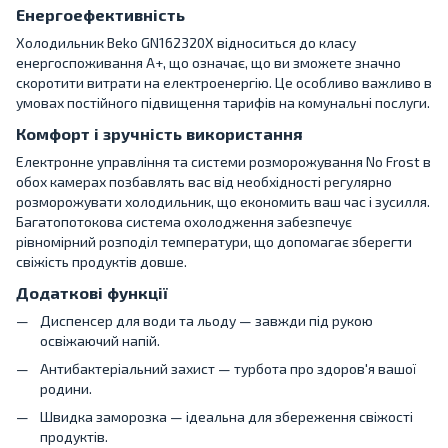
Енергоефективність
Холодильник Beko GN162320X відноситься до класу
енергоспоживання A+, що означає, що ви зможете значно
скоротити витрати на електроенергію. Це особливо важливо в
умовах постійного підвищення тарифів на комунальні послуги.
Комфорт і зручність використання
Електронне управління та системи розморожування No Frost в
обох камерах позбавлять вас від необхідності регулярно
розморожувати холодильник, що економить ваш час і зусилля.
Багатопотокова система охолодження забезпечує
рівномірний розподіл температури, що допомагає зберегти
свіжість продуктів довше.
Додаткові функції
Диспенсер для води та льоду — завжди під рукою
освіжаючий напій.
Антибактеріальний захист — турбота про здоров'я вашої
родини.
Швидка заморозка — ідеальна для збереження свіжості
продуктів.