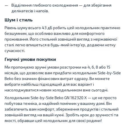
Відділення глибокого охолодження — для зберігання
делікатесів і напоїв.
Шум і стиль
Рівень шуму всього 43 дБ робить цей холодильник практично
безшумним, що особливо важливо для комфортного
проживання. Його стильний зовнішній вигляд з нержавіючої
сталі легко впишеться в будь-який інтер'єр, додаючи нотку
сучасності.
Гнучкі умови покупки
Ми пропонуємо зручні умови розстрочки на 4, 6, 8 або 15
місяців, що дозволяє вам придбати холодильник Side-by-Side
Beko без значних фінансових витрат одразу. Ви можете
вибрати найбільш підходящий для вас варіант і
насолоджуватися новим холодильником вже сьогодні.
Холодильник Side-by-Side Beko GN 162320 X — це не просто
побутова техніка, а надійний помічник у вашому домі. Він
забезпечить вам комфорт, збереження продуктів і стильний
зовнішній вигляд на вашій кухні. Зробіть крок до зручності та
якості, обравши цей холодильник для своєї родини!